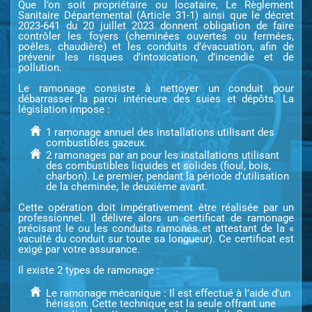
Que l’on soit propriétaire ou locataire, Le Règlement
Sanitaire Départemental (Article 31-1) ainsi que le décret
2023-641 du 20 juillet 2023 donnent obligation de faire
contrôler les foyers (cheminées ouvertes ou fermées,
poêles, chaudière) et les conduits d’évacuation, afin de
prévenir les risques d’intoxication, d’incendie et de
pollution.
Le ramonage consiste à nettoyer un conduit pour
débarrasser la paroi intérieure des suies et dépôts. La
législation impose :
1 ramonage annuel des installations utilisant des
combustibles gazeux.
2 ramonages par an pour les installations utilisant
des combustibles liquides et solides (fioul, bois,
charbon). Le premier, pendant la période d’utilisation
de la cheminée, le deuxième avant.
Cette opération doit impérativement être réalisée par un
professionnel. Il délivre alors un certificat de ramonage
précisant le ou les conduits ramonés et attestant de la «
vacuité du conduit sur toute sa longueur). Ce certificat est
exigé par votre assurance.
Il existe 2 types de ramonage :
Le ramonage mécanique : Il est effectué à l’aide d’un
hérisson. Cette technique est la seule offrant une