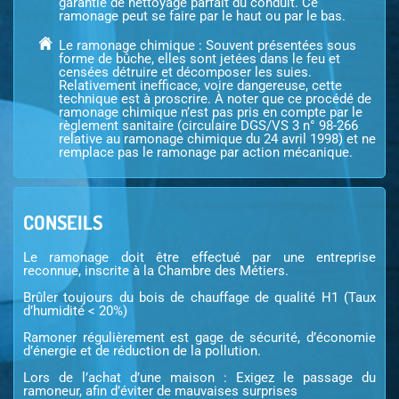
garantie de nettoyage parfait du conduit. Ce
ramonage peut se faire par le haut ou par le bas.
Le ramonage chimique : Souvent présentées sous
forme de bûche, elles sont jetées dans le feu et
censées détruire et décomposer les suies.
Relativement inefficace, voire dangereuse, cette
technique est à proscrire. À noter que ce procédé de
ramonage chimique n’est pas pris en compte par le
règlement sanitaire (circulaire DGS/VS 3 n° 98-266
relative au ramonage chimique du 24 avril 1998) et ne
remplace pas le ramonage par action mécanique.
CONSEILS
Le ramonage doit être effectué par une entreprise
reconnue, inscrite à la Chambre des Métiers.
Brûler toujours du bois de chauffage de qualité H1 (Taux
d’humidité < 20%)
Ramoner régulièrement est gage de sécurité, d’économie
d’énergie et de réduction de la pollution.
Lors de l’achat d’une maison : Exigez le passage du
ramoneur, afin d’éviter de mauvaises surprises